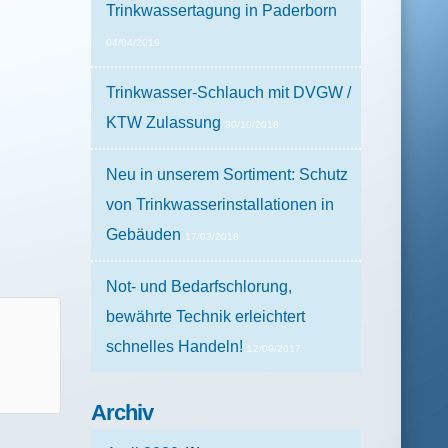
Trinkwassertagung in Paderborn
04/04/2019
Trinkwasser-Schlauch mit DVGW /
KTW Zulassung
30/10/2018
Neu in unserem Sortiment: Schutz
von Trinkwasserinstallationen in
Gebäuden
17/03/2018
Not- und Bedarfschlorung,
bewährte Technik erleichtert
schnelles Handeln!
12/09/2017
Archiv