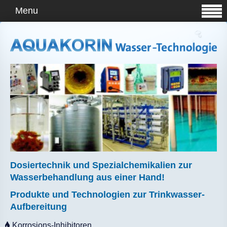
Menu
Dosiertechnik und Spezialchemikalien zur
Wasserbehandlung aus einer Hand!
Produkte und Technologien zur Trinkwasser-
Aufbereitung
Korrosions-Inhibitoren