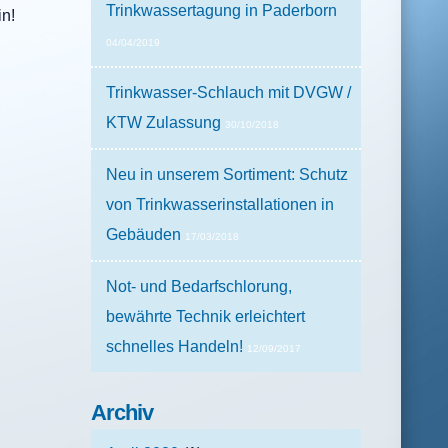
Trinkwassertagung in Paderborn
in!
04/04/2019
Trinkwasser-Schlauch mit DVGW /
KTW Zulassung
30/10/2018
Neu in unserem Sortiment: Schutz
von Trinkwasserinstallationen in
Gebäuden
17/03/2018
Not- und Bedarfschlorung,
bewährte Technik erleichtert
schnelles Handeln!
12/09/2017
Archiv